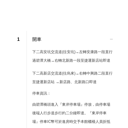
1
開車
下二高安坑交流道(往安坑)→左轉安康路一段直行
過碧潭大橋→右轉北新路一段至捷運新店站即達
下二高新店交流道(往烏來)→右轉中興路二段直行
至捷運新店站 →新店路、北新路口即達
停車資訊：
由碧潭橋頭進入『東岸停車場』停放，由停車場
後端人行步道步行約二分鐘即達。『東岸停車
場』停車IC幣可於進房時交予本館櫃檯人員折抵