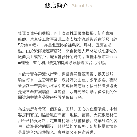
飯店簡介
About Us
捷運直達松山機場，巴士直達桃園國際機場，新店寶橋、
統帥、遠東等工業區及北二高安坑交流道皆近在咫尺（約
5分鐘車程），亦是北宜路前往烏來、坪林、宜蘭的起
點。由於緊鄰捷運新店站，來自捷運大坪林站或七張站的
廠商員工或客戶，能省卻步行的時間，直抵本旅館Check-
in櫃檯，並可利用便捷的捷運系統暢遊大台北各地。
本館位置在碧潭水岸旁，週邊遊憩資源豐富，踩天鵝船、
騎自行車、走碧潭吊橋，欣賞湖光山色，多采多姿。夜間
新店路一帶美食小吃吸引遊客留連忘返；假日碧潭廣場更
是經常舉辦演唱會、園遊會、水舞秀等活動，多樣化的休
閒讓您盡情享受難得悠閒的假日時光。
為提供所有貴賓一個安全、安靜、安心的住宿環境，本館
客房門窗採用隔音氣密門窗，地毯、窗簾、天花板建材使
用合格防火材料，定期進行消防設備檢修。簡單舒適的客
房、乾淨優雅的擺設、體貼親切的服務，新加州景觀旅館
是最適合您旅遊觀光、商務洽公的住宿首選。