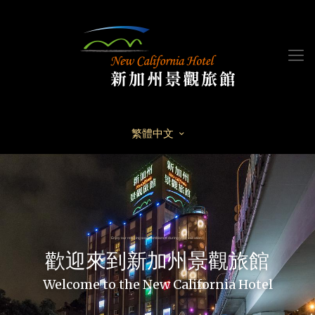
繁體中文
Enjoy our relaxing warm ambiance during your vacation !
歡迎來到新加州景觀旅館
Welcome to the New California Hotel